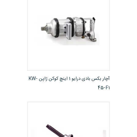
مشاهده محصول
آچار بکس بادی درایو 1 اینچ کوکن ژاپن KW-
45-F1