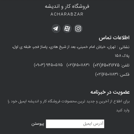
فروشگاه کار و اندیشه
ACHARABZAR
اطلاعات تماس
نشانی :
تهران، خیابان امام خمینی، بعد از شیخ هادی، پاساژ فجر، طبقه ی اول،
پلاک 158
تلفن: 65021675(021)
(0903) 9450575 (021)65011831
فکس:
(021)65011831
عضویت در خبرنامه
برای اطلاع از آخرین و جدید ترین محصولات فروشگاه کار و اندیشه ایمیل خود را
وارد کنید