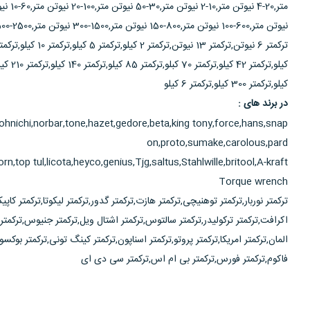
نیوتن متر,600-100 نیوتن متر,800-150 نیوتن متر,1500-300 نیوتن متر,2500-500 نیوتن متر,
کیلو,ترکمتر 300 کیلو,ترکمتر 6 کیلو
در برند های :
tohnichi,norbar,tone,hazet,gedore,beta,king tony,force,hans,snap
on,proto,sumake,carolous,pard
rn,top tul,licota,heyco,genius,Tjg,saltus,Stahlwille,britool,A-kraft
Torque wrench
ترکمتر نوربار,ترکمتر توهنیچی,ترکمتر هازت,ترکمتر گدور,ترکمتر لیکوتا,ترکمتر کاپی
اکرافت,ترکمتر ترکولیدر,ترکمتر سالتوس,ترکمتر اشتال ویل,ترکمتر جنیوس,ترکمتر ه
المان,ترکمتر امریکا,ترکمتر پروتو,ترکمتر اسناپون,ترکمتر کینگ تونی,ترکمتر بوکسو,
فاکوم,ترکمتر فورس,ترکمتر بی ام اس,ترکمتر سی دی ای