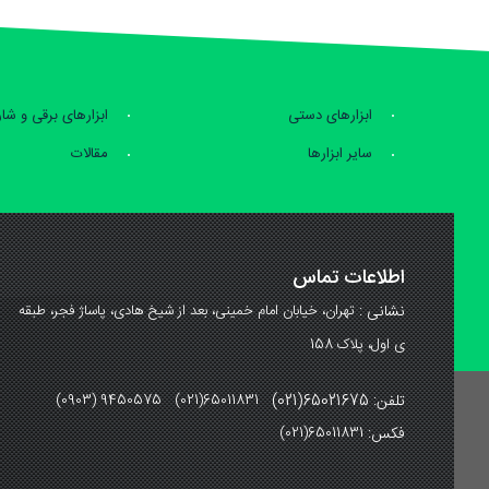
ابزارهای دستی
ابزارهای برقی و شا
سایر ابزارها
مقالات
اطلاعات تماس
نشانی :
تهران، خیابان امام خمینی، بعد از شیخ هادی، پاساژ فجر، طبقه
ی اول، پلاک 158
تلفن: 65021675(021)
(0903) 9450575 (021)65011831
فکس:
(021)65011831