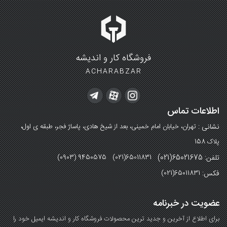
فروشگاه کار و اندیشه
ACHARABZAR
اطلاعات تماس
نشانی :
تهران، خیابان امام خمینی، بعد از شیخ هادی، پاساژ فجر، طبقه ی اول،
پلاک 158
تلفن: 65021675(021)
(0903) 9450575 (021)65011831
فکس:
(021)65011831
عضویت در خبرنامه
برای اطلاع از آخرین و جدید ترین محصولات فروشگاه کار و اندیشه ایمیل خود را