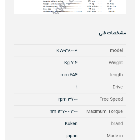
مشخصات فنی
KW-3800P
model
7.4 Kg
Weight
254 mm
length
1
Drive
3700 rpm
Free Speed
300 - 1370 nm
Maximum Torque
Kuken
brand
japan
Made in