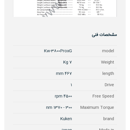
مشخصات فنی
Kw-3800ProxG
model
7 Kg
Weight
467 mm
length
1
Drive
4500 rpm
Free Speed
300 - 1370 nm
Maximum Torque
Kuken
brand