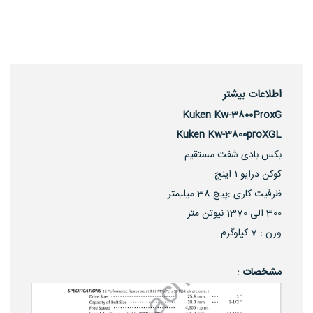
اطلاعات بیشتر
Kuken Kw-3800ProxG
Kuken Kw-3800proXGL
بکس بادی شفت مستقیم
کوکن درایو 1 اینچ
ظرفیت کاری :پیچ 38 میلیمتر
300 الی 1370 نیوتن متر
وزن : 7 کیلوگرم
مشخصات :