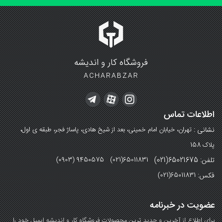
فروشگاه کار و اندیشه
ACHARABZAR
اطلاعات تماس
نشانی :
تهران، خیابان امام خمینی، بعد از شیخ هادی، پاساژ فجر، طبقه ی اول،
پلاک 158
تلفن: 65021675(021)
(0903) 9450575 (021)65011831
فکس:
(021)65011831
عضویت در خبرنامه
برای اطلاع از آخرین و جدید ترین محصولات فروشگاه کار و اندیشه ایمیل خود را