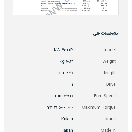
مشخصات فنی
KW-4500P
model
10.3 Kg
Weight
270 mm
length
1
Drive
3700 rpm
Free Speed
1000 - 2450 nm
Maximum Torque
Kuken
brand
japan
Made in