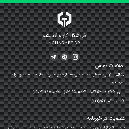
فروشگاه کار و اندیشه
ACHARABZAR
اطلاعات تماس
نشانی :
تهران، خیابان امام خمینی، بعد از شیخ هادی، پاساژ فجر، طبقه ی اول،
پلاک 158
تلفن: 65021675(021)
(0903) 9450575 (021)65011831
فکس:
(021)65011831
عضویت در خبرنامه
برای اطلاع از آخرین و جدید ترین محصولات فروشگاه کار و اندیشه ایمیل خود را