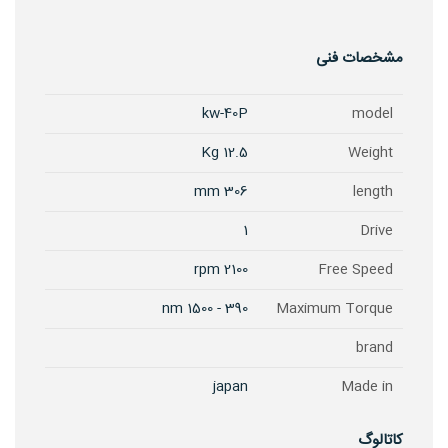
مشخصات فنی
kw-40P
model
12.5 Kg
Weight
306 mm
length
1
Drive
2100 rpm
Free Speed
390 - 1500 nm
Maximum Torque
brand
japan
Made in
کاتالوگ