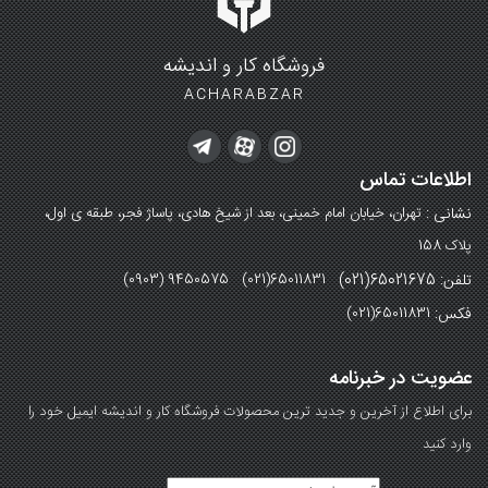
فروشگاه کار و اندیشه
ACHARABZAR
اطلاعات تماس
نشانی :
تهران، خیابان امام خمینی، بعد از شیخ هادی، پاساژ فجر، طبقه ی اول،
پلاک 158
تلفن: 65021675(021)
(0903) 9450575 (021)65011831
فکس:
(021)65011831
عضویت در خبرنامه
برای اطلاع از آخرین و جدید ترین محصولات فروشگاه کار و اندیشه ایمیل خود را
وارد کنید