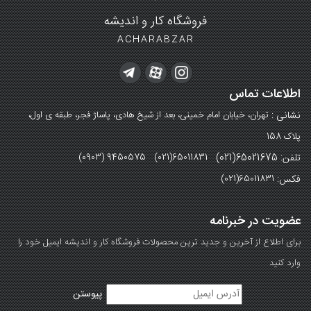
فروشگاه کار و اندیشه
ACHARABZAR
اطلاعات تماس
نشانی :
تهران، خیابان امام خمینی، بعد از شیخ هادی، پاساژ فجر، طبقه ی اول،
پلاک 158
تلفن: 65021675(021)
(0903) 9450575 (021)65011831
فکس:
(021)65011831
عضویت در خبرنامه
برای اطلاع از آخرین و جدید ترین محصولات فروشگاه کار و اندیشه ایمیل خود را
وارد کنید