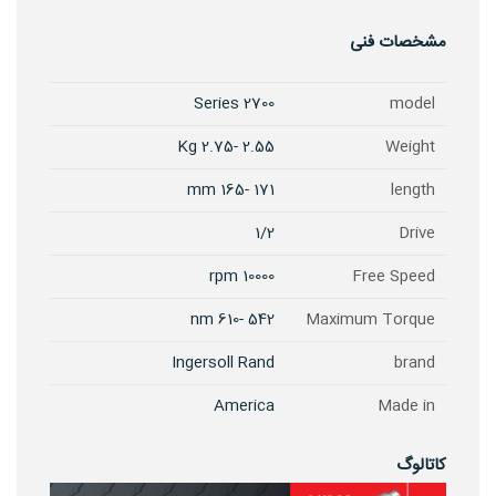
مشخصات فنی
2700 Series
model
2.55 -2.75 Kg
Weight
171 -165 mm
length
1/2
Drive
10000 rpm
Free Speed
542 -610 nm
Maximum Torque
Ingersoll Rand
brand
America
Made in
کاتالوگ