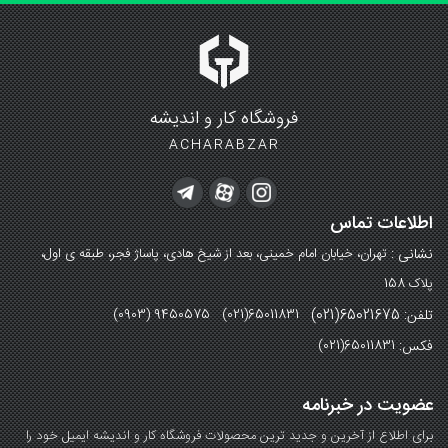
فروشگاه کار و اندیشه
ACHARABZAR
اطلاعات تماس
نشانی :
تهران، خیابان امام خمینی، بعد از شیخ هادی، پاساژ فجر، طبقه ی اول،
پلاک 158
تلفن: 65021675(021)
(0903) 9450575 (021)65011831
فکس:
(021)65011831
عضویت در خبرنامه
برای اطلاع از آخرین و جدید ترین محصولات فروشگاه کار و اندیشه ایمیل خود را