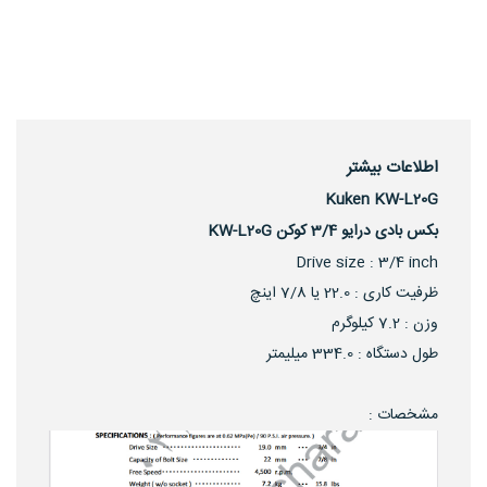
اطلاعات بیشتر
Kuken KW-L20G
بکس بادی درایو 3/4 کوکن KW-L20G
Drive size : 3/4 inch
ظرفیت کاری : 22.0 یا 7/8 اینچ
وزن : 7.2 کیلوگرم
طول دستگاه : 334.0 میلیمتر
مشخصات :