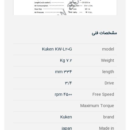
مشخصات فنی
Kuken KW-L20G
model
7.2 Kg
Weight
334 mm
length
3/4
Drive
4500 rpm
Free Speed
Maximum Torque
Kuken
brand
japan
Made in