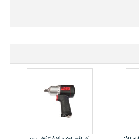
بکس بادی 1/2 درایو اینگرسولرند امریکا