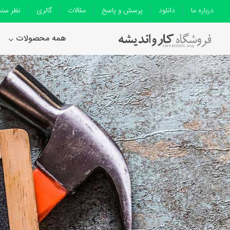
درباره ما
دانلود
پرسش و پاسخ
مقالات
گالری
نظر سن
همه محصولات