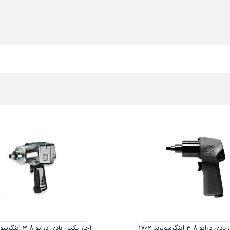
آچار بکس بادی درایو 3.8 اینگرسولرند 2900
آچار بکس بادی درایو 3.8 کوکن ژاپن