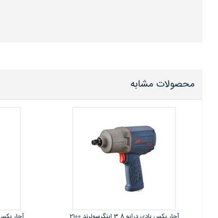
محصولات مشابه
آچار بکس بادی درایو 3.8 اینگرسولرند 1702