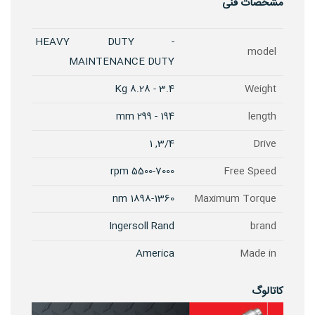
مشخصات فنی
HEAVY DUTY -
model
MAINTENANCE DUTY
3.4 - 8.28 Kg
Weight
194 - 299 mm
length
3/4, 1
Drive
5500-7000 rpm
Free Speed
1898-1360 nm
Maximum Torque
Ingersoll Rand
brand
America
Made in
کاتالوگ