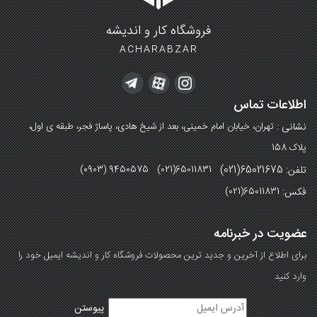
فروشگاه کار و اندیشه
ACHARABZAR
اطلاعات تماس
نشانی :
تهران، خیابان امام خمینی، بعد از شیخ هادی، پاساژ فجر، طبقه ی اول،
پلاک 158
تلفن: 65021675(021)
(0903) 9450575 (021)65011831
فکس:
(021)65011831
عضویت در خبرنامه
برای اطلاع از آخرین و جدید ترین محصولات فروشگاه کار و اندیشه ایمیل خود را
وارد کنید