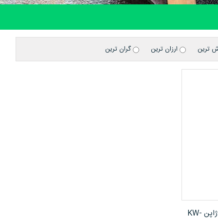
ش ترین
ارزان ترین
گران ترین
دستگاه بکس بادی ضد آب کوکن ژاپن KW-