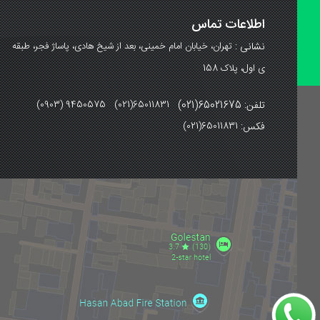
اطلاعات تماس
نشانی :
تهران، خیابان امام خمینی، بعد از شیخ هادی، پاساژ فجر، طبقه
ی اول، پلاک 158
تلفن: 65021675(021)
(0903) 9450575 (021)65011831
فکس:
(021)65011831