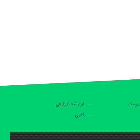
درولیک
ابزار آلات کارگاهی
گالری