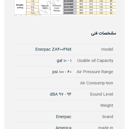
مشخصات فنی
Enerpac ZA4004NX
model
1 - 10 gal
Usable oil Capacity
60 - 100 psi
Air Pressure Range
Air Consump-tion
94 - 97 dBA
Sound Level
Weight
Enerpac
brand
America
made in