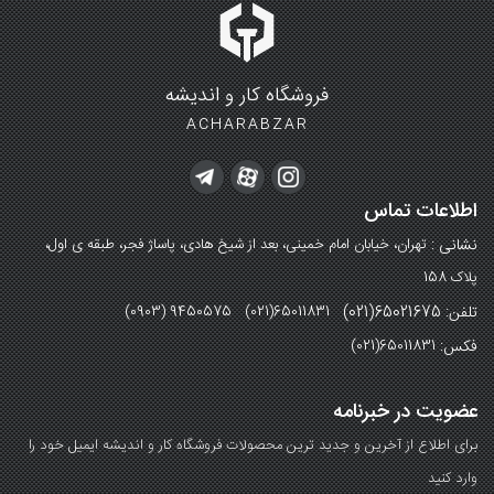
فروشگاه کار و اندیشه
ACHARABZAR
اطلاعات تماس
نشانی :
تهران، خیابان امام خمینی، بعد از شیخ هادی، پاساژ فجر، طبقه ی اول،
پلاک 158
تلفن: 65021675(021)
(0903) 9450575 (021)65011831
فکس:
(021)65011831
عضویت در خبرنامه
برای اطلاع از آخرین و جدید ترین محصولات فروشگاه کار و اندیشه ایمیل خود را
وارد کنید