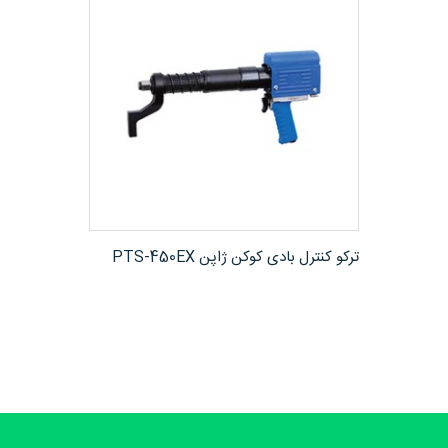
مشاهده محصول
ترکو کنترل بادی کوکن ژاپن PTS-450EX