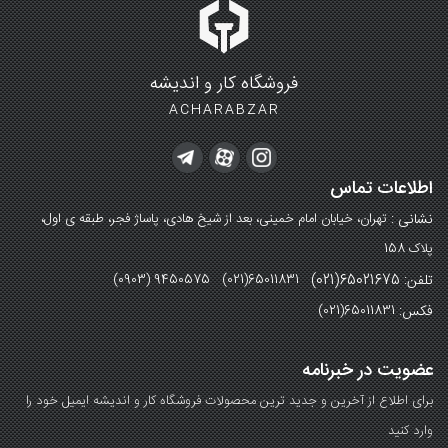
فروشگاه کار و اندیشه
ACHARABZAR
اطلاعات تماس
نشانی :
تهران، خیابان امام خمینی، بعد از شیخ هادی، پاساژ فجر، طبقه ی اول،
پلاک 158
تلفن: 65021675(021)
(0903) 9450575 (021)65011831
فکس:
(021)65011831
عضویت در خبرنامه
برای اطلاع از آخرین و جدید ترین محصولات فروشگاه کار و اندیشه ایمیل خود را
وارد کنید