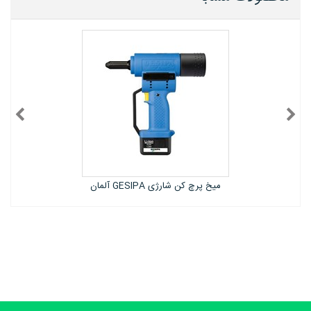
میخ پرچ کن شارژی GESIPA آلمان