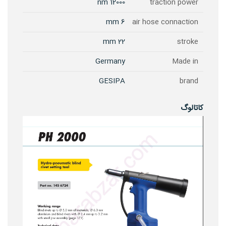
12000 nm
traction power
6 mm
air hose connaction
22 mm
stroke
Germany
Made in
GESIPA
brand
کاتالوگ