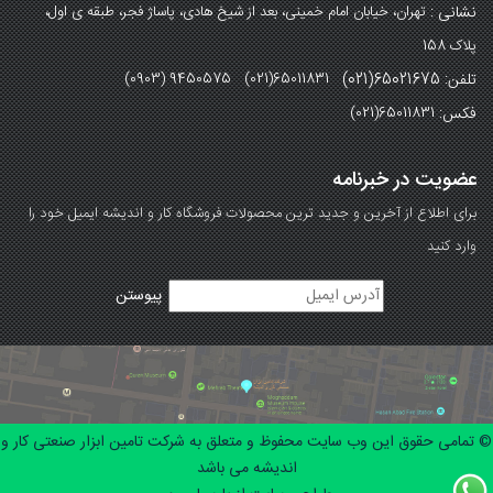
نشانی :
تهران، خیابان امام خمینی، بعد از شیخ هادی، پاساژ فجر، طبقه ی اول،
پلاک 158
تلفن: 65021675(021)
(0903) 9450575 (021)65011831
فکس:
(021)65011831
عضویت در خبرنامه
برای اطلاع از آخرین و جدید ترین محصولات فروشگاه کار و اندیشه ایمیل خود را
وارد کنید
© تمامی حقوق این وب سایت محفوظ و متعلق به شرکت تامین ابزار صنعتی کار و
اندیشه می باشد