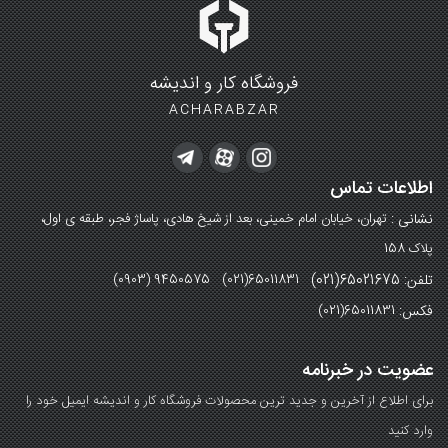
فروشگاه کار و اندیشه
ACHARABZAR
اطلاعات تماس
نشانی :
تهران، خیابان امام خمینی، بعد از شیخ هادی، پاساژ فجر، طبقه ی اول،
پلاک 158
تلفن: 65021675(021)
(0903) 9450575 (021)65011831
فکس:
(021)65011831
عضویت در خبرنامه
برای اطلاع از آخرین و جدید ترین محصولات فروشگاه کار و اندیشه ایمیل خود را
وارد کنید