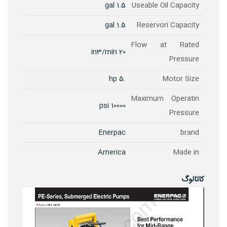
1.5 gal
Useable Oil Capacity
1.5 gal
Reservori Capacity
Flow at Rated
20 in3/min
Pressure
.5 hp
Motor Size
Maximum Operatin
10000 psi
Pressure
Enerpac
brand
America
Made in
کاتالوگ