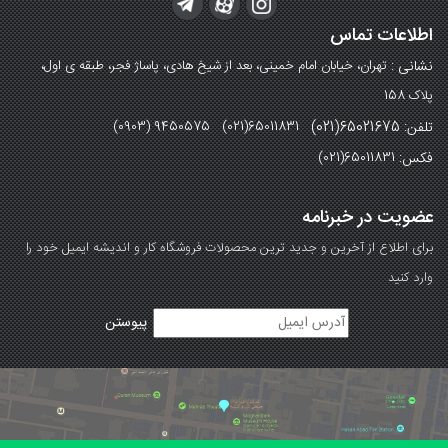
اطلاعات تماس
نشانی :
تهران، خیابان امام خمینی، بعد از شیخ هادی، پاساژ فجر، طبقه ی اول،
پلاک 158
تلفن: 65021675(021)
(0903) 9450575 (021)65011831
فکس:
(021)65011831
عضویت در خبرنامه
برای اطلاع از آخرین و جدید ترین محصولات فروشگاه کار و اندیشه ایمیل خود را
وارد کنید