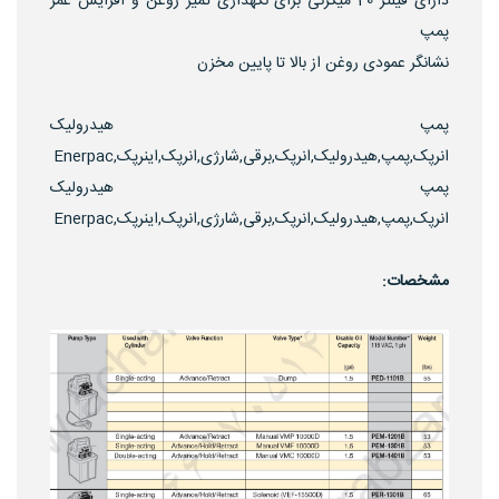
دارای فیلتر 40 میکرنی برای نکهداری تمیز زوغن و افزایش عمر
پمپ
نشانگر عمودی روغن از بالا تا پایین مخزن
پمپ هیدرولیک
انرپک,پمپ,هیدرولیک,انرپک,برقی,شارژی,انرپک,اینرپک,Enerpac
پمپ هیدرولیک
انرپک,پمپ,هیدرولیک,انرپک,برقی,شارژی,انرپک,اینرپک,Enerpac
مشخصات: