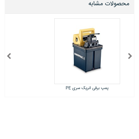
محصولات مشابه
پمپ هیدرولیک برقی انرپک سری XC