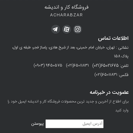
فروشگاه کار و اندیشه
ACHARABZAR
اطلاعات تماس
نشانی :
تهران، خیابان امام خمینی، بعد از شیخ هادی، پاساژ فجر، طبقه ی اول،
پلاک 158
تلفن: 65021675(021)
(0903) 9450575 (021)65011831
فکس:
(021)65011831
عضویت در خبرنامه
برای اطلاع از آخرین و جدید ترین محصولات فروشگاه کار و اندیشه ایمیل خود را
وارد کنید