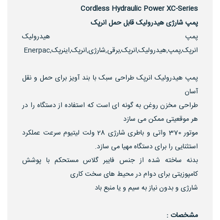
Cordless Hydraulic Power XC-Series
پمپ شارژی هیدرولیک قابل حمل انرپک
پمپ هیدرولیک
انرپک,پمپ,هیدرولیک,انرپک,برقی,شارژی,انرپک,اینرپک,Enerpac
پمپ هیدرولیک انرپک طراحی سبک با بند آویز برای حمل و نقل
آسان
طراحی مخزن روغن به گونه ای است که استفاده از دستگاه را در
هر موقعیتی ممکن می سازد
موتور 370 واتی و باطری شارژی 28 ولت لیتیوم سرعت عملکرد
استثنایی را برای دستگاه مهیا می سازد.
بدنه ساخته شده از جنس فایبر گلاس مستحکم با پوشش
کامپوزیتی برای دوام در محیط های سخت کاری
شارژی و بدون نیاز به سیم و یا منبع باد
مشخصات :