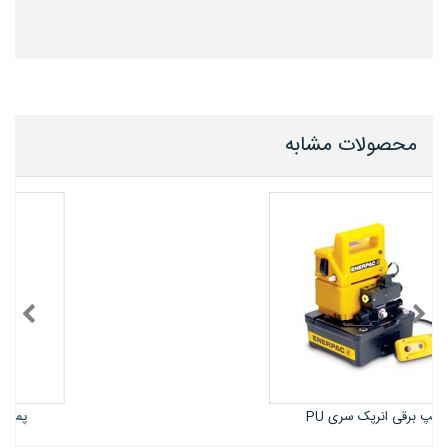
محصولات مشابه
پمپ برقی انرپک سری PE