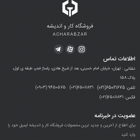
فروشگاه کار و اندیشه
ACHARABZAR
اطلاعات تماس
نشانی :
تهران، خیابان امام خمینی، بعد از شیخ هادی، پاساژ فجر، طبقه ی اول،
پلاک 158
تلفن: 65021675(021)
(0903) 9450575 (021)65011831
فکس:
(021)65011831
عضویت در خبرنامه
برای اطلاع از آخرین و جدید ترین محصولات فروشگاه کار و اندیشه ایمیل خود را
وارد کنید