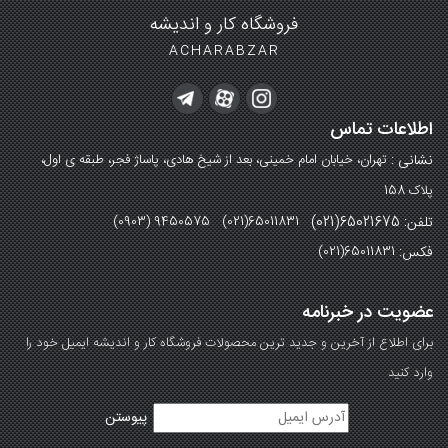
فروشگاه کار و اندیشه
ACHARABZAR
اطلاعات تماس
نشانی :
تهران، خیابان امام خمینی، بعد از شیخ هادی، پاساژ فجر، طبقه ی اول،
پلاک 158
تلفن: 65021675(021)
(0903) 9450575 (021)65011831
فکس:
(021)65011831
عضویت در خبرنامه
برای اطلاع از آخرین و جدید ترین محصولات فروشگاه کار و اندیشه ایمیل خود را
وارد کنید