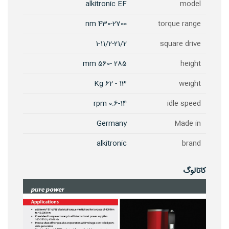
alkitronic EF
model
430-2700 nm
torque range
1-11/2-21/2
square drive
285 -560 mm
height
13 - 62 Kg
weight
0.6-14 rpm
idle speed
Germany
Made in
alkitronic
brand
کاتالوگ