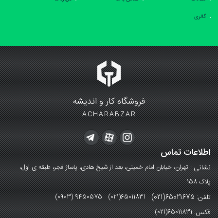
گالری
فروشگاه کار و اندیشه
ACHARABZAR
اطلاعات تماس
نشانی :
تهران، خیابان امام خمینی، بعد از شیخ هادی، پاساژ فجر، طبقه ی اول،
پلاک 158
تلفن: 65021675(021)
(0903) 9450575 (021)65011831
فکس:
(021)65011831