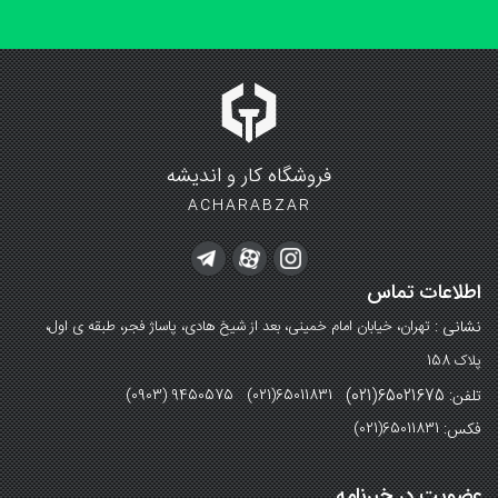
فروشگاه کار و اندیشه
ACHARABZAR
اطلاعات تماس
نشانی :
تهران، خیابان امام خمینی، بعد از شیخ هادی، پاساژ فجر، طبقه ی اول،
پلاک 158
تلفن: 65021675(021)
(0903) 9450575 (021)65011831
فکس:
(021)65011831
عضویت در خبرنامه