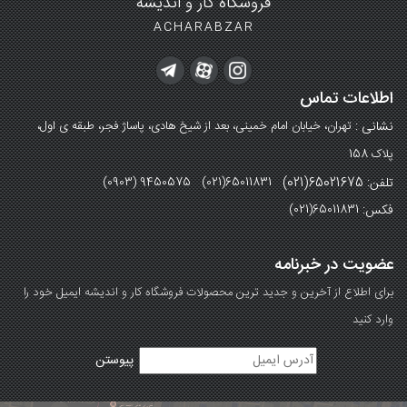
فروشگاه کار و اندیشه
ACHARABZAR
اطلاعات تماس
نشانی :
تهران، خیابان امام خمینی، بعد از شیخ هادی، پاساژ فجر، طبقه ی اول،
پلاک 158
تلفن: 65021675(021)
(0903) 9450575 (021)65011831
فکس:
(021)65011831
عضویت در خبرنامه
برای اطلاع از آخرین و جدید ترین محصولات فروشگاه کار و اندیشه ایمیل خود را
وارد کنید