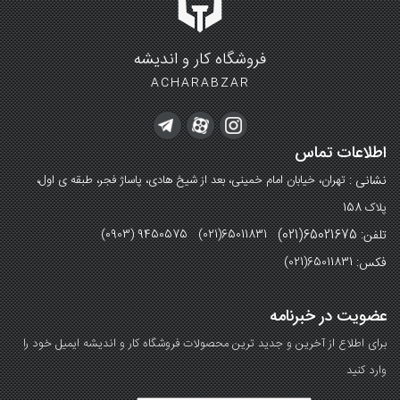
فروشگاه کار و اندیشه
ACHARABZAR
اطلاعات تماس
نشانی :
تهران، خیابان امام خمینی، بعد از شیخ هادی، پاساژ فجر، طبقه ی اول،
پلاک 158
تلفن: 65021675(021)
(0903) 9450575 (021)65011831
فکس:
(021)65011831
عضویت در خبرنامه
برای اطلاع از آخرین و جدید ترین محصولات فروشگاه کار و اندیشه ایمیل خود را
وارد کنید