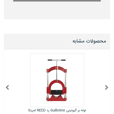
محصولات مشابه
REED امریکا