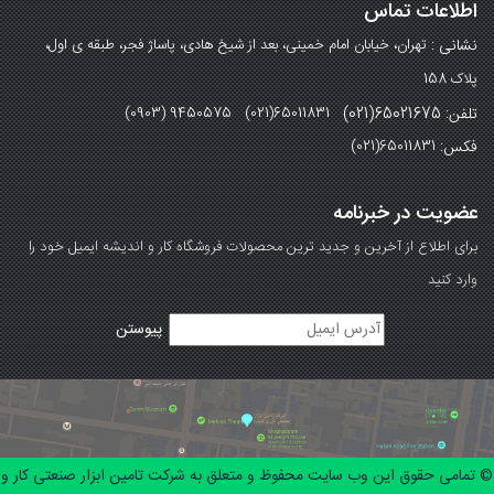
اطلاعات تماس
نشانی :
تهران، خیابان امام خمینی، بعد از شیخ هادی، پاساژ فجر، طبقه ی اول،
پلاک 158
تلفن: 65021675(021)
(0903) 9450575 (021)65011831
فکس:
(021)65011831
عضویت در خبرنامه
برای اطلاع از آخرین و جدید ترین محصولات فروشگاه کار و اندیشه ایمیل خود را
وارد کنید
© تمامی حقوق این وب سایت محفوظ و متعلق به شرکت تامین ابزار صنعتی کار و