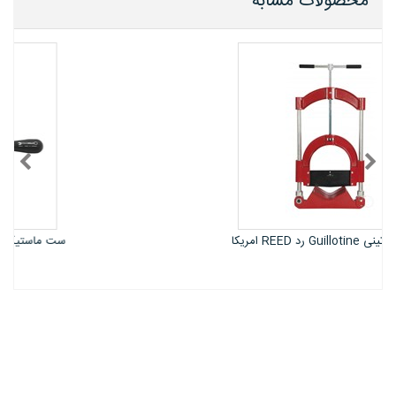
محصولات مشابه
ست ماستیک درآور شیشه ماشین اشتال ویل
STAHLWILLE آلمان