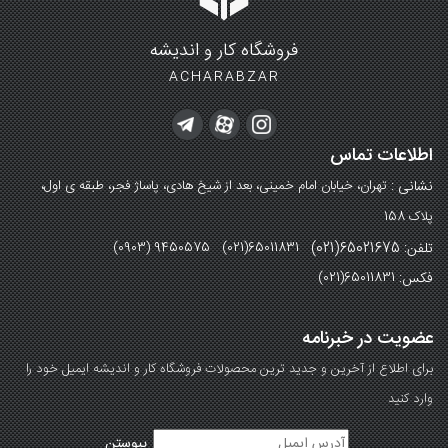
فروشگاه کار و اندیشه
ACHARABZAR
اطلاعات تماس
نشانی :
تهران، خیابان امام خمینی، بعد از شیخ هادی، پاساژ فجر، طبقه ی اول،
پلاک 158
تلفن: 65021675(021)
(0903) 9450575 (021)65011831
فکس:
(021)65011831
عضویت در خبرنامه
برای اطلاع از آخرین و جدید ترین محصولات فروشگاه کار و اندیشه ایمیل خود را
وارد کنید