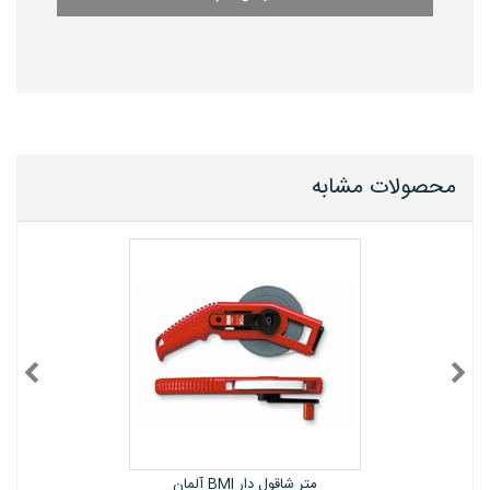
محصولات مشابه
گیره رومیزی 4 اینچ استنلی Stanley