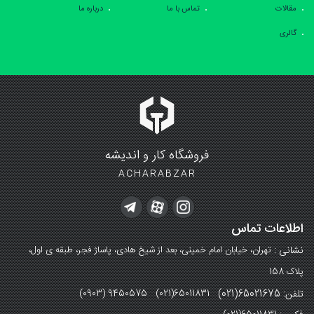
مقالات
تماس با ما
درباره ما
گالری
فروشگاه کار و اندیشه
ACHARABZAR
اطلاعات تماس
نشانی :
تهران، خیابان امام خمینی، بعد از شیخ هادی، پاساژ فجر، طبقه ی اول،
پلاک 158
تلفن: 65021675(021)
(0903) 9450575 (021)65011831