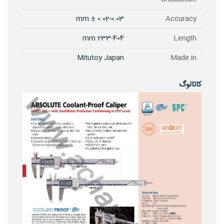
0.02-0.03 ± mm
Accuracy
233-404 mm
Length
Mitutoy Japan
Made in
کاتالوگ