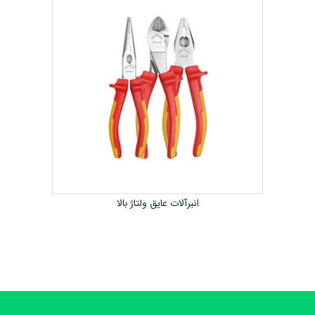
انبرآلات عایق ولتاژ بالا