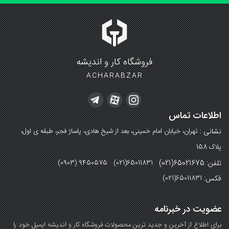
فروشگاه کار و اندیشه
ACHARABZAR
اطلاعات تماس
نشانی :
تهران، خیابان امام خمینی، بعد از شیخ هادی، پاساژ فجر، طبقه ی اول،
پلاک 158
تلفن: 65021675(021)
(0903) 9450575 (021)65011831
فکس:
(021)65011831
عضویت در خبرنامه
برای اطلاع از آخرین و جدید ترین محصولات فروشگاه کار و اندیشه ایمیل خود را