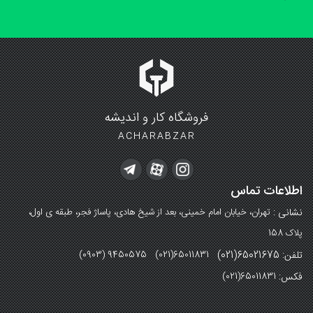
فروشگاه کار و اندیشه
ACHARABZAR
اطلاعات تماس
نشانی :
تهران، خیابان امام خمینی، بعد از شیخ هادی، پاساژ فجر، طبقه ی اول،
پلاک 158
تلفن: 65021675(021)
(0903) 9450575 (021)65011831
فکس:
(021)65011831