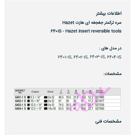
اطلاعات بیشتر
سره ترکمتر جغجغه ای
هازت Hazet
6401S - Hazet Insert reversible tools
در مدل های :
6403-1S,
6402-1S,
6401-1S,
6404-1S
مشخصات:
مشخصات فنی