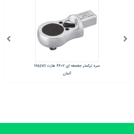
سره ترکمتر جغجغه ای 6602 هازت Hazet
ان
آلمان