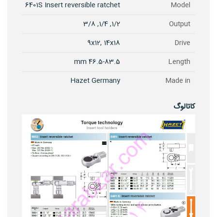
6401S Insert reversible ratchet
Model
1/2, 1/4, 3/8
Output
9x12, 14x18
Drive
46.5-83.5 mm
Length
Hazet Germany
Made in
کاتالوگ