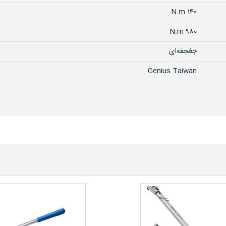
140 N.m
980 N.m
جغجغه‌ای
Genius Taiwan