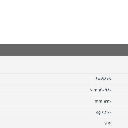
680980N
140-980 N.m
1230 mm
6.460 Kg
3/4