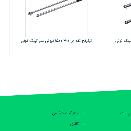
ترکمتر تقه‌ای رنج 160 تا 800 نیوتون‌متر پروتو
آمریکا
درولیک
ابزار آلات کارگاهی
گالری