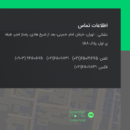
اطلاعات تماس
نشانی :
تهران، خیابان امام خمینی، بعد از شیخ هادی، پاساژ فجر، طبقه
ی اول، پلاک 158
تلفن: 65021675(021)
(0903) 9450575 (021)65011831
فکس:
(021)65011831