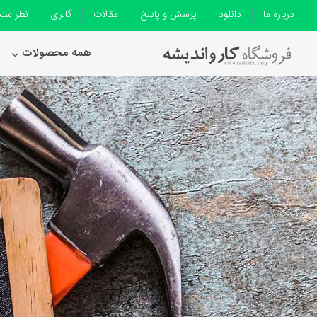
درباره ما
دانلود
پرسش و پاسخ
مقالات
گالری
نظر سن
همه محصولات