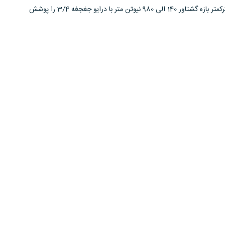
این ترکمتر بازه گشتاور 140 الی 980 نیوتن متر با درایو جغجغه 3/4 را پوشش