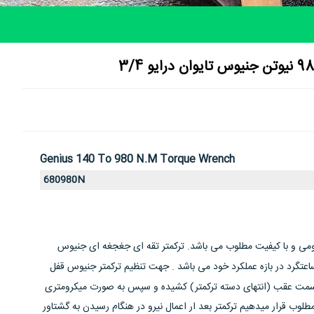
Genius 140 To 980 N.m Torque Wrench
680980N
ومی و با کیفیت مطلوب می باشد. ترکمتر تقه ای جغجغه ای جنیوس
ت 4% در جهت ساعتگرد در بازه عملکرد خود می باشد . جهت تنظیم ترکمتر جنیوس قفل
رکمتر بر روی scale را به سمت عقب (انتهای دسته ترکمتر) کشیده و سپس به صورت میکرومتری
طلوب قرار میدهیم ترکمتر بعد ار اعمال نیرو در هنگام رسیدن به گشتاور