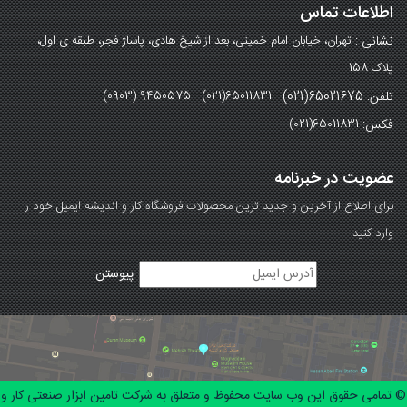
اطلاعات تماس
نشانی :
تهران، خیابان امام خمینی، بعد از شیخ هادی، پاساژ فجر، طبقه ی اول،
پلاک 158
تلفن: 65021675(021)
(0903) 9450575 (021)65011831
فکس:
(021)65011831
عضویت در خبرنامه
برای اطلاع از آخرین و جدید ترین محصولات فروشگاه کار و اندیشه ایمیل خود را
وارد کنید
© تمامی حقوق این وب سایت محفوظ و متعلق به شرکت تامین ابزار صنعتی کار و