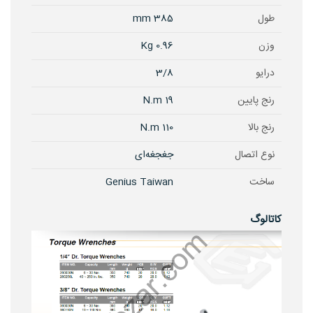
طول
385 mm
وزن
0.96 Kg
درایو
3/8
رنج پایین
19 N.m
رنج بالا
110 N.m
نوع اتصال
جغجغه‌ای
ساخت
Genius Taiwan
کاتالوگ