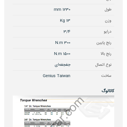
طول
1230 mm
وزن
13 Kg
درایو
3/4
رنج پایین
300 N.m
رنج بالا
1500 N.m
نوع اتصال
جغجغه‌ای
ساخت
Genius Taiwan
کاتالوگ