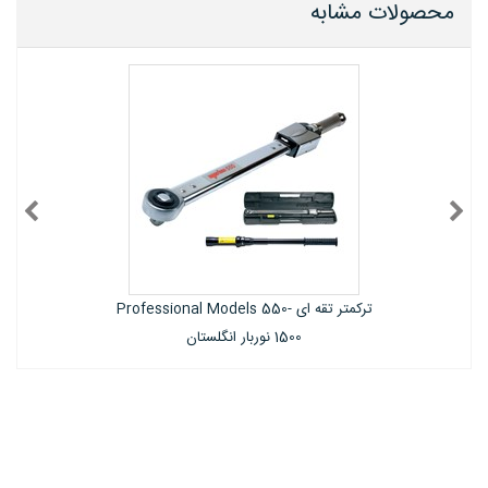
محصولات مشابه
Professional -
ترکمتر کمرشکن Industrial نوربار انگلستان