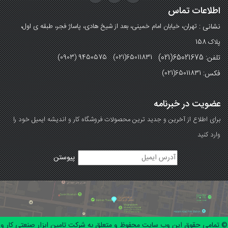
اطلاعات تماس
نشانی :
تهران، خیابان امام خمینی، بعد از شیخ هادی، پاساژ فجر، طبقه ی اول،
پلاک 158
تلفن: 65021675(021)
(0903) 9450575 (021)65011831
فکس:
(021)65011831
عضویت در خبرنامه
برای اطلاع از آخرین و جدید ترین محصولات فروشگاه کار و اندیشه ایمیل خود را
وارد کنید
© تمامی حقوق این وب سایت محفوظ و متعلق به شرکت تامین ابزار صنعتی کار و