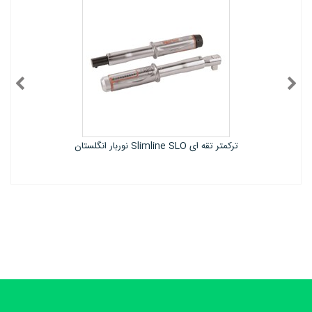
ترکمتر مخصوص سرویس کولر گازی کینگ تونی