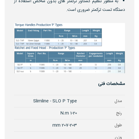
به منظور تنظیم گشتاور ترکمتر های بدون شاخص استفاده از
دستگاه تست ترکمتر ضروری است.
مشخصات فنی
مدل
Slimline - SLO P Type
رنج
1-20 N.m
طول
207-203 mm
وزن