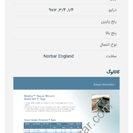
درایو
1/4, 3/4, 9x12
رنج پایین
رنج بالا
نوع اتصال
ساخت
Norbar England
کاتالوگ