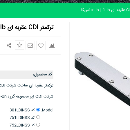
ترکمتر CDI عقربه ای in.lb | ft.lb امریکا
کد محصول
:
ترکمتر عقربه ای ساخت شرکت CDI امریکا
شرکت CDI زیر مجموعه گروه Snap-on
Model:
کد 301LDINSS
کد 751LDINSS
کد 752LDINSS