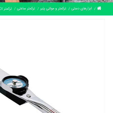
ابزارهای دستی
ترکمتر و مولتی پلیر
ترکمتر ساعتی
ترکمتر CDI عقربه ای in.lb | ft.lb امریکا