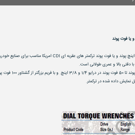
ترکمتر عقربه ای CDI امریکا سری Single Scale دارای نمایشگر اینچ پ
با دقتی بالا و عمری طولانی است.