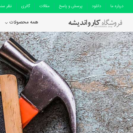
درباره ما
دانلود
پرسش و پاسخ
مقالات
گالری
نظر سن
همه محصولات