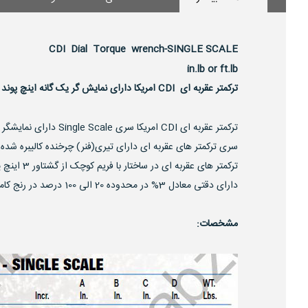
CDI Dial Torque wrench-SINGLE SCALE
in.lb or ft.lb
ترکمتر عقربه ای CDI امریکا دارای نمایش گر یک گانه اینچ پوند و یا فوت پوند
سری ترکمتر های عقربه ای دارای تیری(فنر) چرخنده کالیبره شده 
ترکمتر های عقربه ای در ساختار با فریم کوچک از گشتاور 3 اینچ پوند تا 50 فوت پوند در درایو 1/4 و 3/8 اینچ. و با فریم بزرگتر از گشتاور 100 فوت پوند تا 200 فوت پوند با درایو 1/2 و 3/4 اینچ.
دارای دقتی معادل 3% در محدوده 20 الی 100 درصد در رنج کامل نمایش داده شده در ترکمتر.
مشخصات: