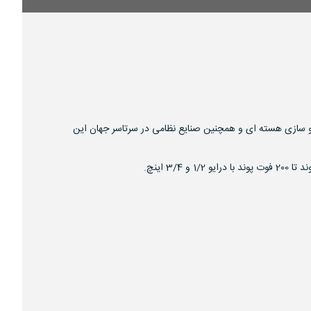
وند و یا فوت پوند ترکمتر های عقربه ای CDI امریکا مناسب برای صنایع خودرو سازی هسته ای و همچنین صنایع نظامی در سرتاسر جهان این