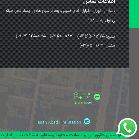
اطلاعات تماس
نشانی :
تهران، خیابان امام خمینی، بعد از شیخ هادی، پاساژ فجر، طبقه
ی اول، پلاک 158
تلفن: 65021675(021)
(0903) 9450575 (021)65011831
فکس:
(021)65011831
© تمامی حقوق این وب سایت محفوظ و متعلق به شرکت تامین ابزار صنع