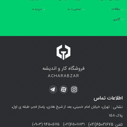
مقالات
تماس با ما
درباره ما
گالری
فروشگاه کار و اندیشه
ACHARABZAR
اطلاعات تماس
نشانی :
تهران، خیابان امام خمینی، بعد از شیخ هادی، پاساژ فجر، طبقه ی اول،
پلاک 158
تلفن: 65021675(021)
(0903) 9450575 (021)65011831