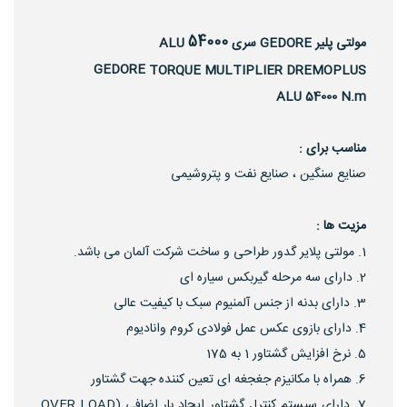
54000
مولتی پلیر GEDORE سری ALU
GEDORE
TORQUE MULTIPLIER DREMOPLUS
ALU 54000 N.m
مناسب برای :
صنایع سنگین ، صنایع نفت و پتروشیمی
مزیت ها :
مولتی پلایر گدور طراحی و ساخت شرکت آلمان می باشد.
دارای سه مرحله گیربکس سیاره ای
دارای بدنه از جنس آلمنیوم سبک با کیفیت عالی
دارای بازوی عکس عمل فولادی کروم وانادیوم
نرخ افزایش گشتاور 1 به 175
همراه با مکانیزم جغجغه ای تعین کننده جهت گشتاور
دارای سیستم کنترل گشتاور ایجاد بار اضافی (OVER LOAD