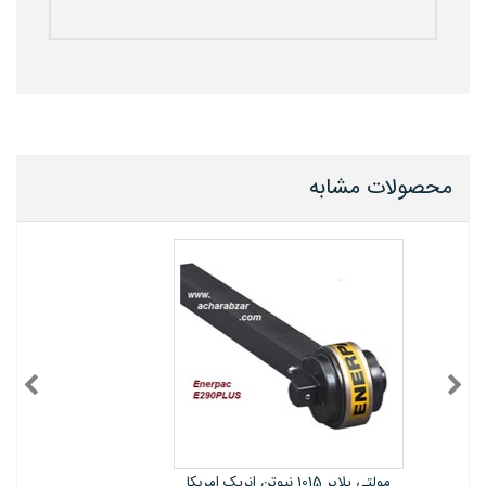
محصولات مشابه
مولتی پلایر 1625 نیوتن E391 انرپک