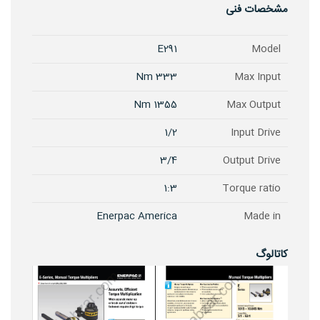
مشخصات فنی
E291
Model
333 Nm
Max Input
1355 Nm
Max Output
1/2
Input Drive
3/4
Output Drive
1:3
Torque ratio
Enerpac America
Made in
کاتالوگ