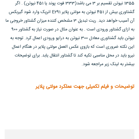
1355 نیوتن تقسیم بر 3 می باشد(333 فوت پوند یا 451 نیوتن) . اگر
گشتاوری بیش از 451 نیوتن به مولتی پلایر E291 انرپک وارد شود گیربکس
آن آسیب خواهد دید. ریت تبدیل 3 مشخص کننده میزان گشتاور خروجی ما
به ازای گشتاور ورودی است . به عنوان مثال در صورت نیاز به گشتاور 900
نیوتن باید گشتاوری معادل 300 نیوتن به درایو ورودی اعمال کرد. توجه به
این نکته ضروری است که بازوی عکس العمل مولتی پلایر در هنگام اعمال
نیرو باید در محل مناسبی تکیه کند تا گشتاور انتقال یابد. برای توضیحات
بیشتر به لینک زیر مراجعه شود.
توضیحات و فیلم تکمیلی جهت عملکرد مولتی پلایر