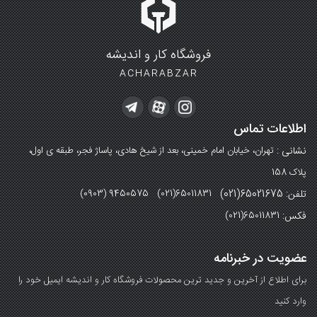
فروشگاه کار و اندیشه
ACHARABZAR
اطلاعات تماس
نشانی :
تهران، خیابان امام خمینی، بعد از شیخ هادی، پاساژ فجر، طبقه ی اول،
پلاک 158
تلفن: 65021675(021)
(0903) 9450575 (021)65011831
فکس:
(021)65011831
عضویت در خبرنامه
برای اطلاع از آخرین و جدید ترین محصولات فروشگاه کار و اندیشه ایمیل خود را
وارد کنید