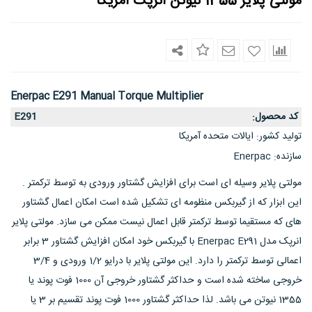
مولتی پلایر 1355 نیوتن انرپک امریکا
Enerpac E291 Manual Torque Multiplier
کد محصول
E291
:
تولید کشور
ایالات متحده آمریکا
:
سازنده
Enerpac
:
مولتی پلایر وسیله ای است برای افزایش گشتاور ورودی به توسط ترکمتر .
این ابزار که از گیربکس منظومه ای تشکیل شده است امکان اعمال گشتاور
های که مستقیما توسط ترکمتر قابل اعمال نیست ممکن می سازد. مولتی پلایر
انرپک مدل Enerpac E291 با گیربکس خود امکان افزایش گشتاور 3 برابر
اعمالی توسط ترکمتر را دارد. این مولتی پلایر با درایو 1/2 ورودی و 3/4
خروجی ساخته شده است و حداکثر گشتاور خروجی آن 1000 فوت پوند یا
1355 نیوتن می باشد. لذا حداکثر گشتاور 1000 فوت پوند تقسیم بر 3 یا