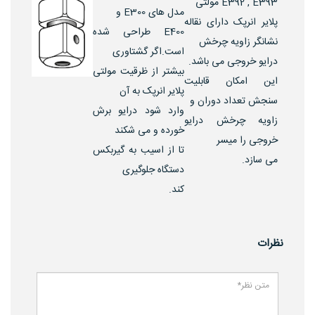
E392 , E393 مولتی
مدل های E300 و
پلایر انرپک دارای نقاله
E400 طراحی شده
نشانگر زاویه چرخش
است.اگر گشتاوری
درایو خروجی می باشد.
بیشتر از ظرقیت مولتی
این امکان قابلیت
پلایر انرپک به آن
سنجش تعداد دوران و
وارد شود درایو برش
زاویه چرخش درایو
خورده و می شکند
خروجی را میسر
تا از اسیب به گیربکس
می سازد.
دستگاه جلوگیری
کند.
نظرات