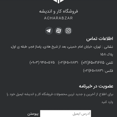
فروشگاه کار و اندیشه
ACHARABZAR
اطلاعات تماس
نشانی :
تهران، خیابان امام خمینی، بعد از شیخ هادی، پاساژ فجر، طبقه ی اول،
پلاک 158
تلفن: 65021675(021)
(0903) 9450575 (021)65011831
فکس:
(021)65011831
عضویت در خبرنامه
برای اطلاع از آخرین و جدید ترین محصولات فروشگاه کار و اندیشه ایمیل خود را
وارد کنید