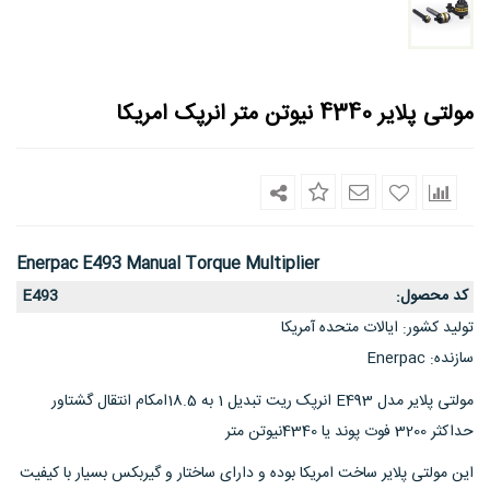
مولتی پلایر 4340 نیوتن متر انرپک امریکا
Enerpac E493 Manual Torque Multiplier
کد محصول
E493
:
تولید کشور
ایالات متحده آمریکا
:
سازنده
Enerpac
:
مولتی پلایر مدل E493 انرپک ریت تبدیل 1 به 18.5امکام انتقال گشتاور
حداکثر 3200 فوت پوند یا 4340نیوتن متر
این مولتی پلایر ساخت امریکا بوده و دارای ساختار و گیربکس بسیار با کیفیت