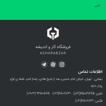
گالری
فروشگاه کار و اندیشه
ACHARABZAR
اطلاعات تماس
نشانی :
تهران، خیابان امام خمینی، بعد از شیخ هادی، پاساژ فجر، طبقه ی اول،
پلاک 158
تلفن: 65021675(021)
(0903) 9450575 (021)65011831
فکس:
(021)65011831