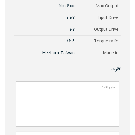
6000 Nm
Max Output
1/2 1
Input Drive
1/2
Output Drive
1:16.8
Torque ratio
Hezburn Taiwan
Made in
نظرات