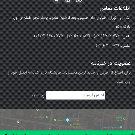
اطلاعات تماس
نشانی :
تهران، خیابان امام خمینی، بعد از شیخ هادی، پاساژ فجر، طبقه ی اول،
پلاک 158
تلفن: 65021675(021)
(0903) 9450575 (021)65011831
فکس:
(021)65011831
عضویت در خبرنامه
برای اطلاع از آخرین و جدید ترین محصولات فروشگاه کار و اندیشه ایمیل خود را
وارد کنید