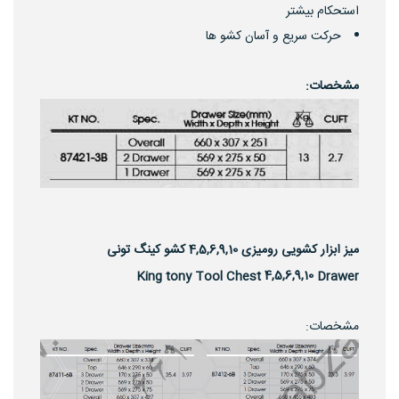
استحکام بیشتر
حرکت سریع و آسان کشو ها
مشخصات:
میز ابزار کشویی رومیزی 4,5,6,9,10 کشو کینگ تونی
4,5,6,9,10
King tony Tool Chest
Drawer
مشخصات: