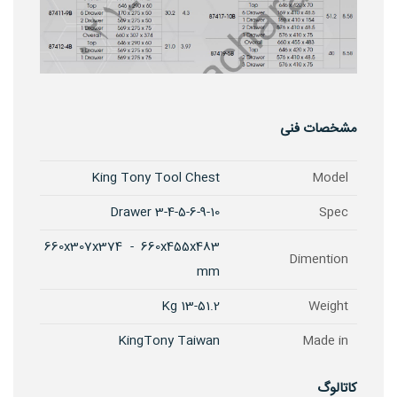
مشخصات فنی
King Tony Tool Chest
Model
3-4-5-6-9-10 Drawer
Spec
660x307x374 - 660x455x483
Dimention
mm
13-51.2 Kg
Weight
KingTony Taiwan
Made in
کاتالوگ