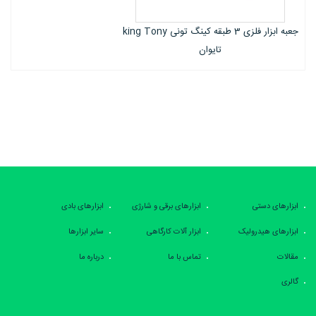
میز کار کشویی رومیزی کینگ تونی king tony
تایوان
ابزارهای دستی
ابزارهای برقی و شارژی
ابزارهای بادی
ابزارهای هیدرولیک
ابزار آلات کارگاهی
سایر ابزارها
مقالات
تماس با ما
درباره ما
گالری