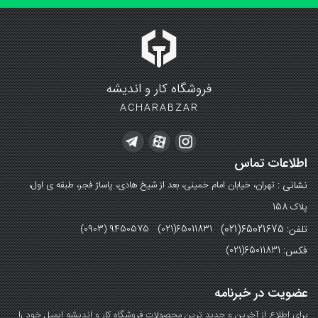
فروشگاه کار و اندیشه
ACHARABZAR
اطلاعات تماس
نشانی :
تهران، خیابان امام خمینی، بعد از شیخ هادی، پاساژ فجر، طبقه ی اول،
پلاک 158
تلفن: 65021675(021)
(0903) 9450575 (021)65011831
فکس:
(021)65011831
عضویت در خبرنامه
برای اطلاع از آخرین و جدید ترین محصولات فروشگاه کار و اندیشه ایمیل خود را