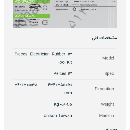
مشخصات فنی
13 Pieces Electrician Rubber
Model
Tool Kit
13 Peices
Spec
392x300x38 - 434x355x50
Dimention
mm
0.8-1.5 Kg
Weight
Unison Taiwan
Made in