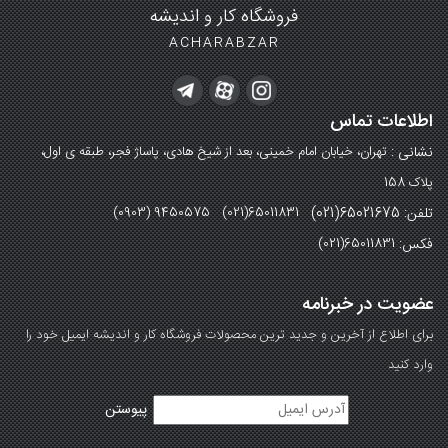
فروشگاه کار و اندیشه
ACHARABZAR
اطلاعات تماس
نشانی :
تهران، خیابان امام خمینی، بعد از شیخ هادی، پاساژ فجر، طبقه ی اول،
پلاک 158
تلفن: 65021675(021)
(0903) 9450575 (021)65011831
فکس:
(021)65011831
عضویت در خبرنامه
برای اطلاع از آخرین و جدید ترین محصولات فروشگاه کار و اندیشه ایمیل خود را
وارد کنید