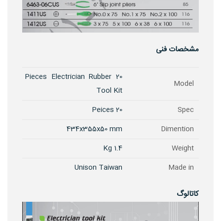
مشخصات فنی
20 Pieces Electrician Rubber
Model
Tool Kit
20 Peices
Spec
434x355x50 mm
Dimention
1.4 Kg
Weight
Unison Taiwan
Made in
کاتالوگ