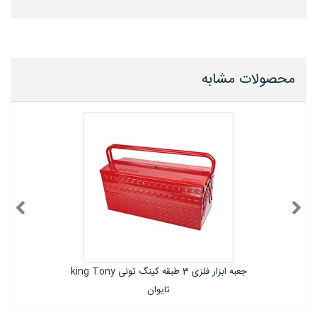
محصولات مشابه
میز کار کشویی رومیزی کینگ تونی king tony
تایوان