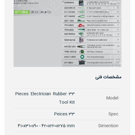
مشخصات فنی
33 Pieces Electrician Rubber
Model
Tool Kit
33 Peices
Spec
410x310x90 - 420x220x275 mm
Dimention