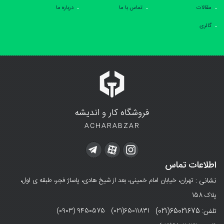
مقالات
تماس با ما
درباره ما
گالری
فروشگاه کار و اندیشه
ACHARABZAR
اطلاعات تماس
نشانی :
تهران، خیابان امام خمینی، بعد از شیخ هادی، پاساژ فجر، طبقه ی اول،
پلاک 158
تلفن: 65021675(021)
(0903) 9450575 (021)65011831