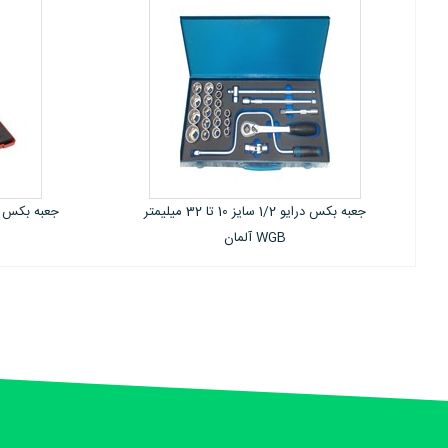
عبه بکس درایو 1/2 سایز 10 تا 32 میلیمتر
جعبه بکس 1000 ولت VDE ساخت آلیکو Alyco
تایوان