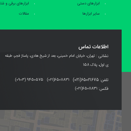
ابزارهای دستی
ابزارهای برقی و شا
سایر ابزارها
مقالات
اطلاعات تماس
نشانی :
تهران، خیابان امام خمینی، بعد از شیخ هادی، پاساژ فجر، طبقه
ی اول، پلاک 158
تلفن: 65021675(021)
(0903) 9450575 (021)65011831
فکس:
(021)65011831