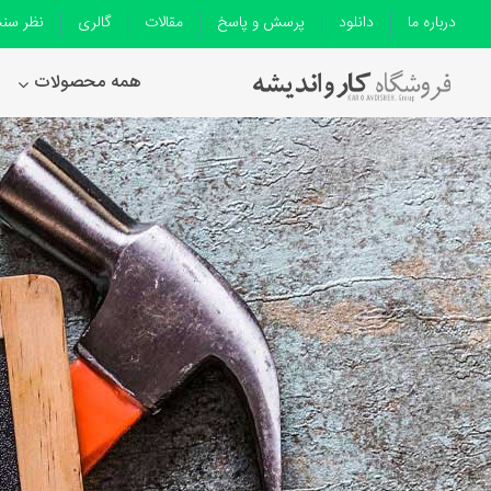
درباره ما
دانلود
پرسش و پاسخ
مقالات
گالری
نظر سن
همه محصولات