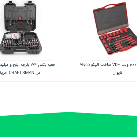
جعبه بکس 174 پارچه اینچ و میلیمتر کرفتس
من CRAFTSMAN امریکا
ژاپن