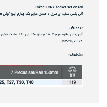
Koken TORX socket set on rail
آلن بکس ستاره ای سری 7 عددی درایو یک چهارم اینچ کوکن Koken ژاپن
در مدلهای:
آلن بکس ستاره سری 7 عددی سایز T10 الی T40 ساخت کوکن
RS2025/7-L28
مشخصات: