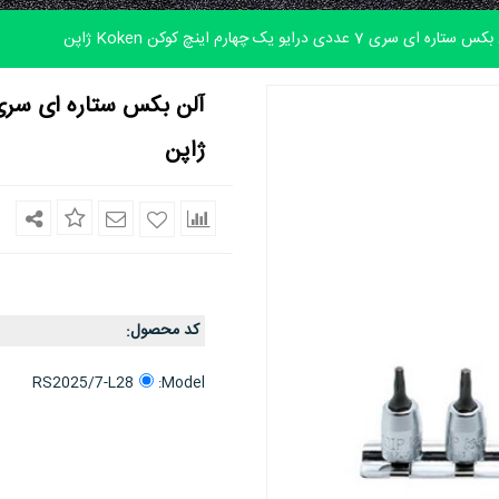
تاره ای سری 7 عددی درایو یک چهارم اینچ کوکن Koken ژاپن
ژاپن
کد محصول
:
Model:
RS2025/7-L28