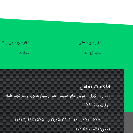
ابزارهای دستی
ابزارهای برقی و شا
سایر ابزارها
مقالات
اطلاعات تماس
نشانی :
تهران، خیابان امام خمینی، بعد از شیخ هادی، پاساژ فجر، طبقه
ی اول، پلاک 158
تلفن: 65021675(021)
(0903) 9450575 (021)65011831
فکس:
(021)65011831