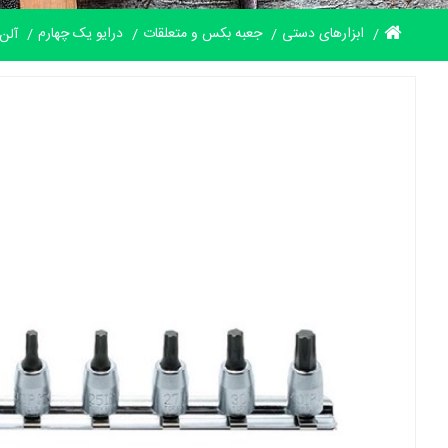
ابزارهای دستی
جعبه بکس و متعلقات
درایو یک چهارم
آلن بکس س