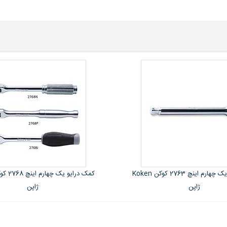
کمک درایو یک چهارم اینچ 2768 کوکن Koken
جغجغه درایو یک چهارم اینچ ک
ژاپن