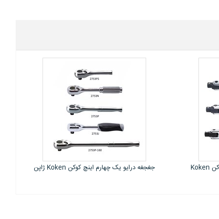
وکن Koken ژاپن
جغجغه درایو یک چهارم اینچ خلاص کن دار
کوکن Koken ژاپن