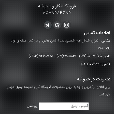
فروشگاه کار و اندیشه
ACHARABZAR
اطلاعات تماس
نشانی :
تهران، خیابان امام خمینی، بعد از شیخ هادی، پاساژ فجر، طبقه ی اول،
پلاک 158
تلفن: 65021675(021)
(0903) 9450575 (021)65011831
فکس:
(021)65011831
عضویت در خبرنامه
برای اطلاع از آخرین و جدید ترین محصولات فروشگاه کار و اندیشه ایمیل خود را
وارد کنید