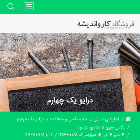
Toggle
navigation
درایو یک چهارم
ابزارهای دستی
جعبه بکس و متعلقات
درایو یک چهارم
بکس سری 11 عددی درایو 1
4 سایز 4 الی 14 میلیمتر کد ​RS2300M
11 و RS2305M