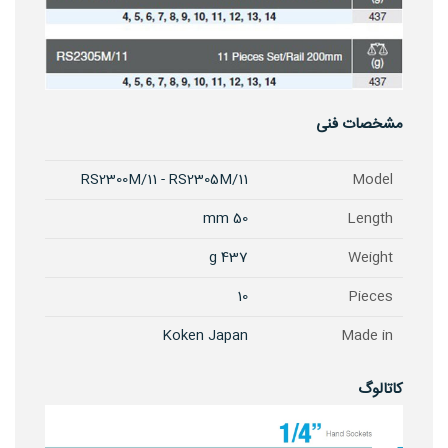
مشخصات فنی
RS2300M/11 - RS2305M/11
Model
50 mm
Length
437 g
Weight
10
Pieces
Koken Japan
Made in
کاتالوگ