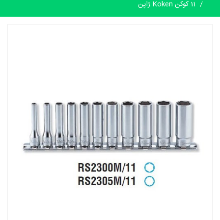
11 کوکن Koken ژاپن