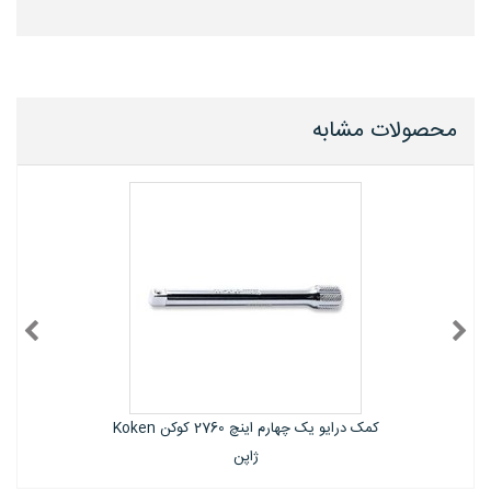
محصولات مشابه
اینچ 2760 کوکن Koken
کمک درایو یک چهارم اینچ 2763 کوکن Koken
ژاپن