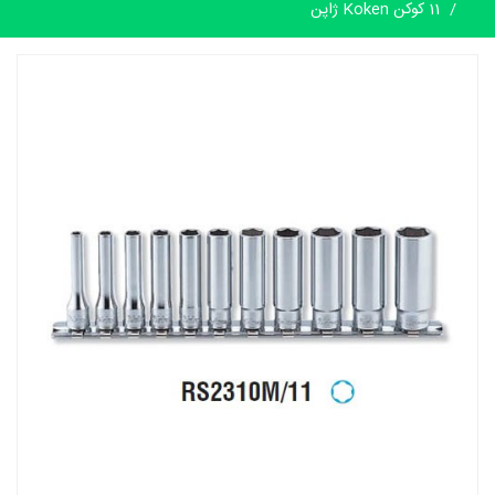
11 کوکن Koken ژاپن