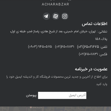
ACHARABZAR
اطلاعات تماس
نشانی :
تهران، خیابان امام خمینی، بعد از شیخ هادی، پاساژ فجر، طبقه ی اول،
پلاک 158
تلفن: 65021675(021)
(0903) 9450575 (021)65011831
فکس:
(021)65011831
عضویت در خبرنامه
برای اطلاع از آخرین و جدید ترین محصولات فروشگاه کار و اندیشه ایمیل خود را
وارد کنید