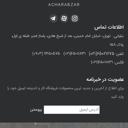
ACHARABZAR
اطلاعات تماس
نشانی :
تهران، خیابان امام خمینی، بعد از شیخ هادی، پاساژ فجر، طبقه ی اول،
پلاک 158
تلفن: 65021675(021)
(0903) 9450575 (021)65011831
فکس:
(021)65011831
عضویت در خبرنامه
برای اطلاع از آخرین و جدید ترین محصولات فروشگاه کار و اندیشه ایمیل خود را
وارد کنید